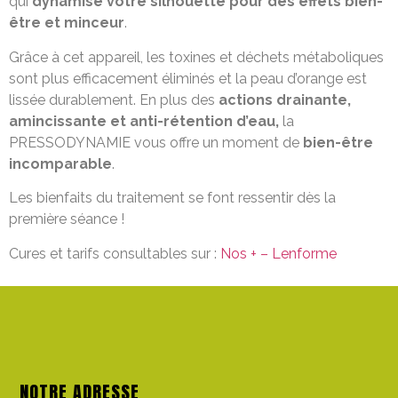
qui
dynamise votre silhouette pour des effets bien-
être et minceur
.
Grâce à cet appareil, les toxines et déchets métaboliques
sont plus efficacement éliminés et la peau d’orange est
lissée durablement. En plus des
actions drainante,
amincissante et anti-rétention d’eau,
la
PRESSODYNAMIE vous offre un moment de
bien-être
incomparable
.
Les bienfaits du traitement se font ressentir dès la
première séance !
Cures et tarifs consultables sur :
Nos + – Lenforme
NOTRE ADRESSE